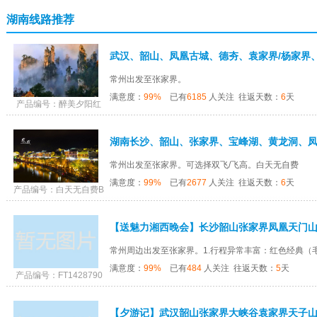
湖南线路推荐
常州出发至张家界。
满意度：
99%
已有
6185
人关注 往返天数：
6
天
产品编号：醉美夕阳红
常州出发至张家界。可选择双飞/飞高。白天无自费
满意度：
99%
已有
2677
人关注 往返天数：
6
天
产品编号：白天无自费B
北京双高（可选飞高）精品纯玩5...
桂林双飞特价4日游（精选全段大..
常州周边出发至张家界。1.行程异常丰富：红色经典（毛
满意度：
99%
已有
484
人关注 往返天数：
5
天
产品编号：FT1428790