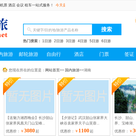
酒店 会议 租车一站式服务！
今天是 2026年08月08日 星期六
热门搜索：
1日游
2日游
3日游
4日游
5日游
6日游
内旅游
邮轮旅游
自由行
酒店
门票
签证
您现在所在的位置是：
网站首页
>>
国内旅游
>>湖南
【送魅力湘西晚会】长沙韶山
【夕游记】武汉韶山张家界大
长沙、韶山
张家界凤凰天门山宝峰...
峡谷袁家界天子山芙蓉...
界、宝峰湖、魅
3080
1100
3
优惠价：
￥
起
优惠价：
￥
起
优惠价：
￥