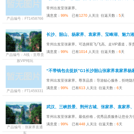
常州出发至张家界。
满意度：
99%
已有
1270
人关注 往返天数：
5
天
产品编号：FT1458766
常州出发至张家界。可选择双飞/飞高。走VIP通道，享贵
满意度：
99%
已有
1014
人关注 往返天数：
6
天
产品编号：A线：至尊贵
族VIP纯玩
常州出发至张家界。尊享品质：导游贴心服务，拒绝隐形购
满意度：
99%
已有
613
人关注 往返天数：
6
天
产品编号：FT1459331
常州出发至张家界。最低价格，优秀品质服务让您全方位感
满意度：
99%
已有
448
人关注 往返天数：
6
天
产品编号：张家界直通
车