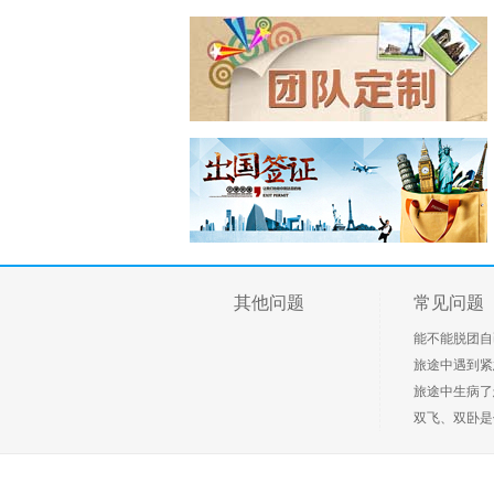
游凤城河休闲1日游（门票全含，赠送泰州特色早
茶餐）
客户 135843*****
预订了
“文化慢生活、悠游闲适多”--泰州乔园、梅园、船
游凤城河休闲1日游（门票全含，赠送泰州特色早
茶餐）
客户 189614*****
预订了
(手机预订)青岛、日照、极地海洋世界、凤凰岛金
沙滩休闲3日游
客户 135843*****
预订了
九华大愿文化园99米大佛祈福、牯牛降生态休闲
2日游
客户 137752*****
预订了
厦门鼓浪屿、环岛路曾厝垵、永定高北土楼、双
飞4日游
其他问题
常见问题
客户 139612*****
预订了
(手机预订)云南昆明/大理/丽江双飞6日游
能不能脱团自
旅途中遇到紧急
客户 137756*****
预订了
旅途中生病了
杭州西湖、失落古城•宋城、西塘水乡经典2日游
双飞、双卧是什
客户 136852*****
预订了
千岛湖中心湖、垂云通天河、百岁峡皮筏漂流、
精彩2日游