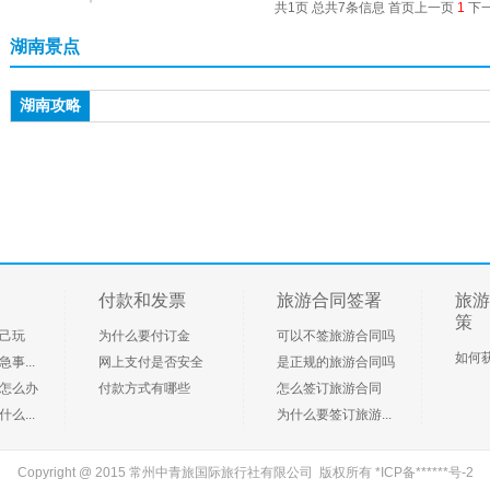
共1页 总共7条信息 首页上一页
1
下
湖南景点
湖南攻略
付款和发票
旅游合同签署
旅游
策
己玩
为什么要付订金
可以不签旅游合同吗
如何
事...
网上支付是否安全
是正规的旅游合同吗
怎么办
付款方式有哪些
怎么签订旅游合同
么...
为什么要签订旅游...
Copyright @ 2015 常州中青旅国际旅行社有限公司 版权所有
*ICP备******号-2