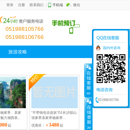
登录
注册
联系我们
|
手机端
微信
051988105766
051988106766
国内外咨询
旅游攻略
051988105766
、杨家界、袁家
“不带钱包去捉妖”G1长沙韶山
力湘西表...
张家界袁家界杨家界...
080
3480
起
优惠价：
￥
起