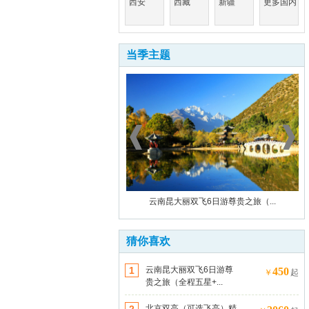
西安
西藏
新疆
更多国内
当季主题
庆】黄山《赏蜀源秋葵、游...
云南昆大丽双飞6日游尊贵之旅（...
猜你喜欢
1
云南昆大丽双飞6日游尊
450
￥
起
贵之旅（全程五星+...
北京双高（可选飞高）精