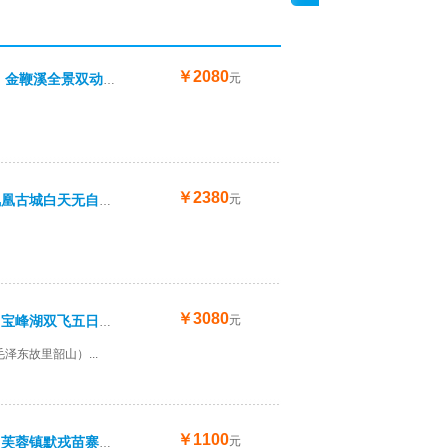
￥2080
元
武汉、韶山、凤凰古城、德夯、袁家界/杨家界、金鞭溪全景双动6日游
￥2380
元
湖南长沙、韶山、张家界、宝峰湖、黄龙洞、凤凰古城白天无自费6日游
.
武汉、韶山、凤凰古城、德夯、...
厦门鼓浪屿、环岛路曾厝
￥3080
元
【送魅力湘西晚会】长沙韶山张家界凤凰天门山宝峰湖双飞五日游【预定之前咨询散客位】
泽东故里韶山）...
￥1100
元
【夕游记】武汉韶山张家界大峡谷袁家界天子山芙蓉镇默戎苗寨凤凰荆州古城双动4晚5日游