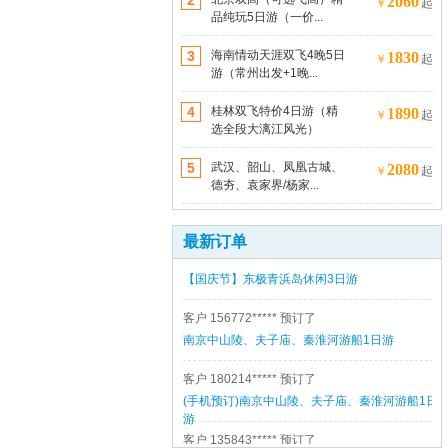
2
2060
￥
起
品纯玩5日游（一价...
3
海南情动天涯双飞4晚5日
1830
客户 189150*****
预订了
￥
起
游（常州出发+1晚...
(手机预订)南京中山陵、夫子庙、秦淮河游船1日
游
4
桂林双飞特价4日游（精
1890
￥
起
客户 189150*****
预订了
选全段大漓江风光）
(手机预订)南京中山陵、夫子庙、秦淮河游船1日
游
5
武汉、韶山、凤凰古城、
2080
￥
起
客户 187061*****
预订了
德夯、袁家界/杨家...
云南昆大丽双飞6日游尊贵之旅（全程五星+双温
泉酒店）
最新订单
客户 157161*****
预订了
【国庆节】东极青浜岛休闲3日游
客户 156772*****
预订了
南京中山陵、夫子庙、秦淮河游船1日游
客户 180214*****
预订了
(手机预订)南京中山陵、夫子庙、秦淮河游船1日
游
客户 135843*****
预订了
“文化慢生活、悠游闲适多”--泰州乔园、梅园、船