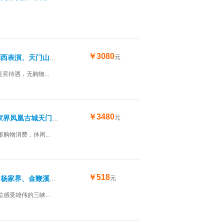
￥3080
元
长沙、韶山、杨家界、袁家界、宝峰湖、魅力湘西表演、天门山、凤凰古城无自费无购物高端全含纯玩六日游
宾待遇，无购物...
￥3480
元
“不带钱包去捉妖”G1长沙韶山张家界袁家界杨家界凤凰古城天门山国家森林公园天门洞双飞5晚6日游（可选常州直飞）
物消费，休闲...
￥518
元
武汉、三峡胜景、荆州古城、张家界、袁家界、杨家界、金鞭溪、韶山，直通车6日游
受雄伟的三峡...