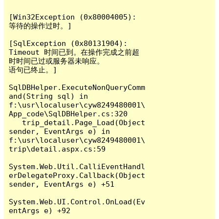
[Win32Exception (0x80004005): 
等待的操作过时。]

[SqlException (0x80131904): 
Timeout 时间已到。在操作完成之前超
时时间已过或服务器未响应。

语句已终止。]

SqlDBHelper.ExecuteNonQueryComm
and(String sql) in 
f:\usr\localuser\cyw8249480001\
App_code\SqlDBHelper.cs:320

   trip_detail.Page_Load(Object 
sender, EventArgs e) in 
f:\usr\localuser\cyw8249480001\
trip\detail.aspx.cs:59

System.Web.Util.CalliEventHandl
erDelegateProxy.Callback(Object 
sender, EventArgs e) +51

System.Web.UI.Control.OnLoad(Ev
entArgs e) +92
