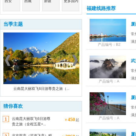
西安
西藏
新疆
更多国内
福建线路推荐
当季主题
厦
常
满
产品编号：B2
武
客户 189150*****
预订了
常
(手机预订)南京中山陵、夫子庙、秦淮河游船1日
满
产品编号：A
游
客户 189150*****
预订了
云南昆大丽双飞6日游尊贵之旅（...
北京双高（可选飞高）精品纯玩5
(手机预订)南京中山陵、夫子庙、秦淮河游船1日
厦
游
猜你喜欢
客户 187061*****
预订了
常
云南昆大丽双飞6日游尊贵之旅（全程五星+双温
满
产品编号：A
1
云南昆大丽双飞6日游尊
泉酒店）
450
￥
起
贵之旅（全程五星+...
客户 157161*****
预订了
【国庆节】东极青浜岛休闲3日游
厦
北京双高（可选飞高）精