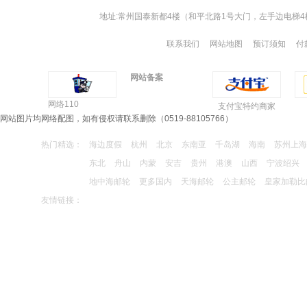
(手机预订)南京中山陵、夫子庙、秦淮河游船1日
游
地址:常州国泰新都4楼（和平北路1号大门，左手边电梯4楼）同
客户 187061*****
预订了
联系我们
网站地图
预订须知
付
云南昆大丽双飞6日游尊贵之旅（全程五星+双温
泉酒店）
客户 157161*****
预订了
网站备案
【国庆节】东极青浜岛休闲3日游
网络110
支付宝特约商家
客户 156772*****
预订了
网站图片均网络配图，如有侵权请联系删除（0519-88105766）
南京中山陵、夫子庙、秦淮河游船1日游
热门精选：
海边度假
杭州
北京
东南亚
千岛湖
海南
苏州上海
客户 180214*****
预订了
东北
舟山
内蒙
安吉
贵州
港澳
山西
宁波绍兴
(手机预订)南京中山陵、夫子庙、秦淮河游船1日
地中海邮轮
更多国内
天海邮轮
公主邮轮
皇家加勒比
游
客户 135843*****
预订了
友情链接：
“文化慢生活、悠游闲适多”--泰州乔园、梅园、船
游凤城河休闲1日游（门票全含，赠送泰州特色早
茶餐）
客户 135843*****
预订了
“文化慢生活、悠游闲适多”--泰州乔园、梅园、船
游凤城河休闲1日游（门票全含，赠送泰州特色早
茶餐）
客户 189614*****
预订了
(手机预订)青岛、日照、极地海洋世界、凤凰岛金