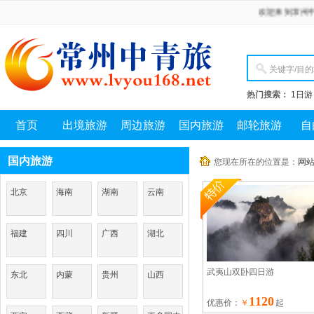
欢迎来到常州中青旅国
热门搜索：
1日游
首页
出境旅游
周边旅游
国内旅游
邮轮旅游
自
国内旅游
您现在所在的位置是：
网
北京
海南
湖南
云南
福建
四川
广西
湖北
武夷山双卧四日游
东北
内蒙
贵州
山西
1120
优惠价：
￥
起