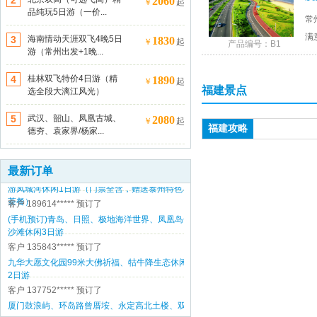
2
2060
￥
起
品纯玩5日游（一价...
客户 156772*****
预订了
常
南京中山陵、夫子庙、秦淮河游船1日游
满
3
海南情动天涯双飞4晚5日
1830
￥
起
产品编号：B1
游（常州出发+1晚...
客户 180214*****
预订了
(手机预订)南京中山陵、夫子庙、秦淮河游船1日
4
桂林双飞特价4日游（精
1890
￥
起
福建景点
游
选全段大漓江风光）
客户 135843*****
预订了
5
武汉、韶山、凤凰古城、
2080
“文化慢生活、悠游闲适多”--泰州乔园、梅园、船
￥
起
福建攻略
德夯、袁家界/杨家...
游凤城河休闲1日游（门票全含，赠送泰州特色早
茶餐）
客户 135843*****
预订了
“文化慢生活、悠游闲适多”--泰州乔园、梅园、船
最新订单
游凤城河休闲1日游（门票全含，赠送泰州特色早
茶餐）
客户 189614*****
预订了
(手机预订)青岛、日照、极地海洋世界、凤凰岛金
沙滩休闲3日游
客户 135843*****
预订了
九华大愿文化园99米大佛祈福、牯牛降生态休闲
2日游
客户 137752*****
预订了
厦门鼓浪屿、环岛路曾厝垵、永定高北土楼、双
飞4日游