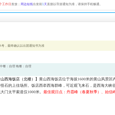
个工作日
发放；
周边短线
出发前
1
天
直接以导游通知为准，请保持手机畅通。
参考，最终确认以出团通知书为准
 中餐：自理 晚餐：自理
黄山西海饭店（北楼）】
黄山西海饭店位于海拔
1600
米
的黄山风景区
松怪石的上佳场所。饭店西牵西海群峰，可近观飞来石，是西海大峡
北大门太平索道仅
1000
米
。
最佳观日点：丹霞峰（春夏秋季）、始信