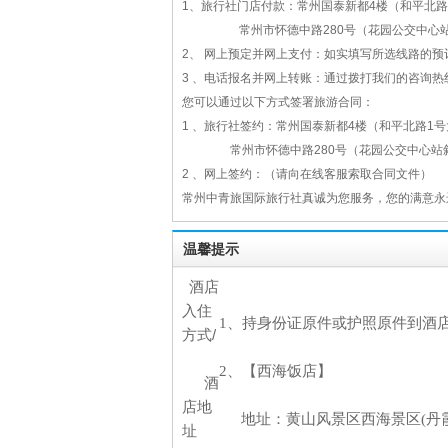
1、旅行社门店付款：常州国泰新都4楼（和平北
常州市怀德中路280号（花园公交中心站
2、 网上预定并网上支付：如实填写所选线路的预订
3 、电话报名并网上转账：通过拨打我们的咨询热线 0
您可以通过以下方式签署旅游合同：
1 、旅行社签约：常州国泰新都4楼（和平北路1
常州市怀德中路280号（花园公交中心站斜
2 、网上签约：（请向在线客服索取合同文件）
常州中青旅国际旅行社真诚为您服务，您的满意永
温馨提示
酒店
入住
1
、持身份证原件或护照原件到酒
/
方式
2
、【
西海饭店】
酒
店地
地址：黄山风景区西海景区
(
丹
址