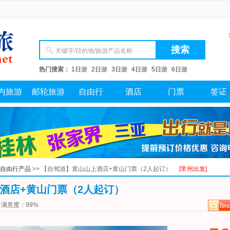
欢迎来到常州中青旅国际旅行社！旅游 门票 机票 酒店 
热门搜索：
1日游
2日游
3日游
4日游
5日游
6日游
内旅游
邮轮旅游
自由行
酒店
门票
签证
自由行产品
>> 【自驾游】黄山山上酒店+黄山门票（2人起订）
[常州出发]
酒店+黄山门票（2人起订）
满意度：
99%