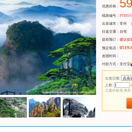
5
优惠价格：
线路编号：
FT1055
出发城市：
常州
目
往返交通：自驾
提前预订：
建议提
0519-
预定电话：
发团时间：
付款方式：
支付宝
出发日期:
人数:
儿童价标准:身高 0.