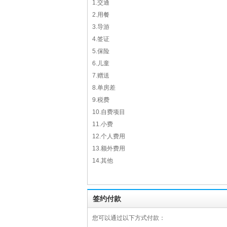
1.交通
2.用餐
3.导游
4.签证
5.保险
6.儿童
7.赠送
8.单房差
9.税费
10.自费项目
11.小费
12.个人费用
13.额外费用
14.其他
签约付款
您可以通过以下方式付款：