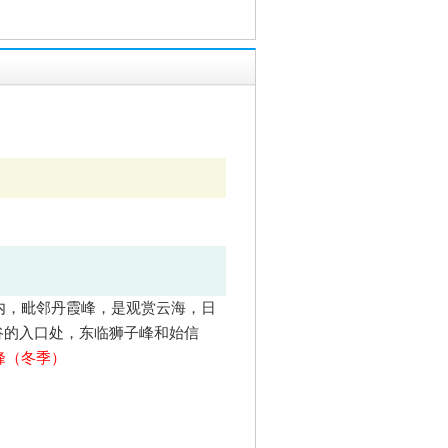
内，毗邻丹霞峰，是观赏云海，日
谷的入口处，东临狮子峰和始信
峰（冬季）