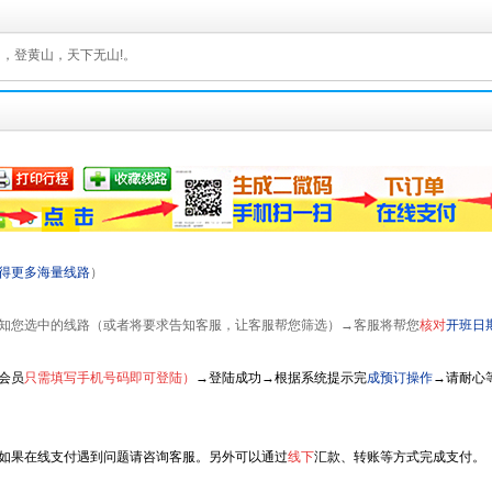
山，登黄山，天下无山!。
得更多海量线路
）
知您选中的线路（或者将要求告知客服，让客服帮您筛选）→客服将帮您
核对
开班日
会员
只需填写手机号码即可登陆）
→登陆成功→
根据系统提示完
成预订操作
→请耐心
）
如果在线支付遇到问题请咨询客服。另外可以通过
线下
汇款、转账等方式完成支付。