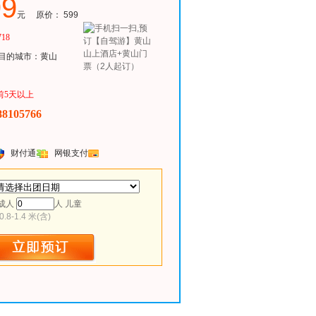
99
元 原价：
599
718
的城市：黄山
前5天以上
88105766
财付通
网银支付
成人
人
儿童
8-1.4 米(含)