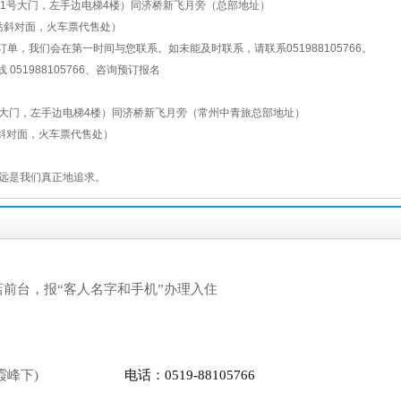
路1号大门，左手边电梯4楼）同济桥新飞月旁（总部地址）
斜对面，火车票代售处）
单，我们会在第一时间与您联系。如未能及时联系，请联系051988105766。
51988105766、咨询预订报名
号大门，左手边电梯4楼）同济桥新飞月旁（常州中青旅总部地址）
对面，火车票代售处）
远是我们真正地追求。
店前台，报
“
客人名字和手机
”
办理入住
霞峰下
)
电话：
0519-88105766