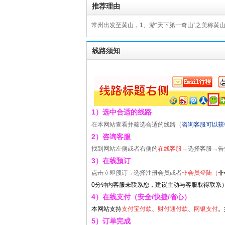
推荐理由
常州出发至黄山，1、游“天下第一奇山”之美称黄
线路须知
1）选中合适的线路
在本网站查看并筛选合适的线路（
咨询客服可以获
2）咨询客服
找到网站左侧或者右侧的
在线客服
→选择客服→告
3）在线预订
点击立即预订→选择注册会员或者
非会员登陆（
非
0分钟内客服未联系您，建议主动与客服取得联系
4）在线支付（安全/快捷/省心）
本网站支持
支付宝付款
、
财付通付款
、
网银支付
。
5）订单完成