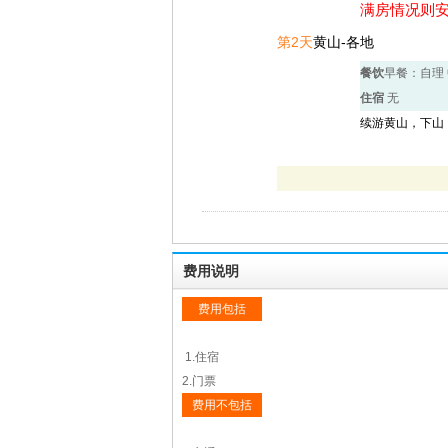
满房情况则
第2天
黄山-各地
餐饮
早餐：自理
住宿
无
续游黄山，下山
费用说明
费用包括
1.住宿
2.门票
费用不包括