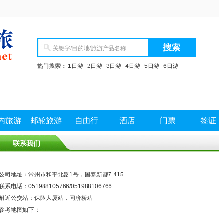
热门搜索：
1日游
2日游
3日游
4日游
5日游
6日游
内旅游
邮轮旅游
自由行
酒店
门票
签证
联系我们
公司地址：常州市和平北路1号，国泰新都7-415
联系电话：051988105766/051988106766
附近公交站：保险大厦站，同济桥站
参考地图如下：